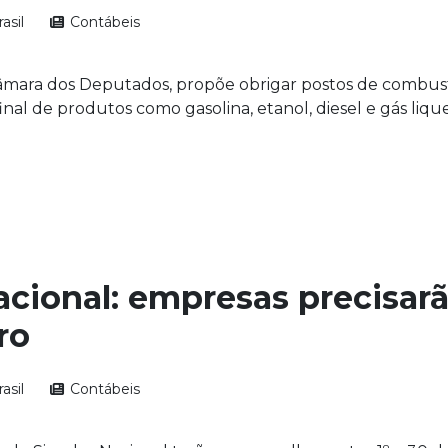
asil
Contábeis
 Câmara dos Deputados, propõe obrigar postos de combu
inal de produtos como gasolina, etanol, diesel e gás liqu
acional: empresas precisarã
ro
asil
Contábeis